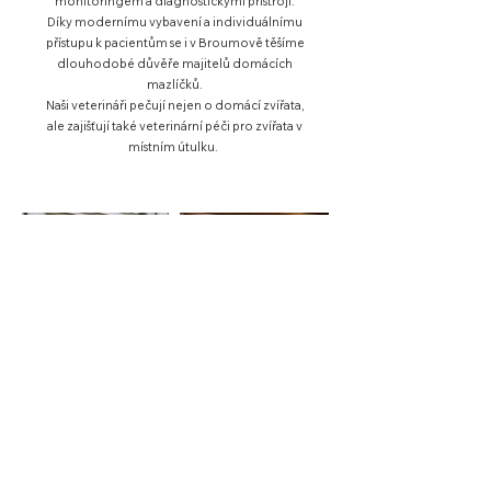
monitoringem a diagnostickými přístroji.
Díky modernímu vybavení a individuálnímu
přístupu k pacientům se i v Broumově těšíme
dlouhodobé důvěře majitelů domácích
mazlíčků.
Naši veterináři pečují nejen o domácí zvířata,
ale zajišťují také veterinární péči pro zvířata v
místním útulku.
Veterinární ordinace Benemastr
Email
benemastr@seznam.cz
Pohotovost
(+420)
603 838 190
Sídlo
Úvoz 491, 549 31 Hronov
IČO
07629389