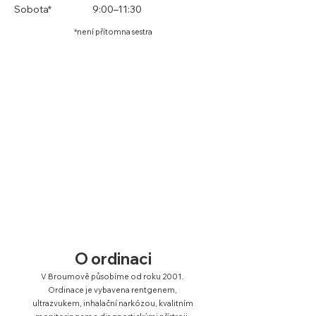
Sobota*
9:00
–11:30
*není přítomna sestra
O ordinaci
V Broumově působíme od roku 2001.
Ordinace je vybavena rentgenem,
ultrazvukem, inhalační narkózou, kvalitním